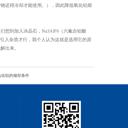
产物还得冷却才能使用。），因此降低氧化铝熔
到加入冰晶石，Na3AlF6（六氟合铝酸
物引入杂质才行，我个人认为这就是选用它的原
电解出来。
氟化铝的储存条件