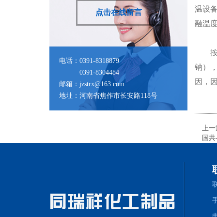
温设
点击在线留言
融温
按照
电话：0391-8318879
钠）
0391-8304484
因，
邮箱：
jzstrx@163.com
地址：河南省焦作市长安路118号
上一
国共
手
电