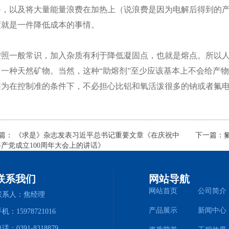
备，以及将大量能量浪费在加热上（说浪费是因为电解后得到的
度就是一件降低成本的事情。
一般常识，加入杂质有利于降低凝固点，也就是熔点。所以人们想
，一种天然矿物。当然，这种“助熔剂”至少应该基本上不会给产
因为在控制准的条件下，不必担心比铝和氧活泼很多的钠或者氟
篇：
《求是》杂志发表习近平总书记重要文章《在庆祝中
下一篇：
-产党成立100周年大会上的讲话》
联系我们
网站导航
网站首页
公司简介
联系人：焦经理
产品展示
新闻中心
机：15978721016
话：0391-8318879